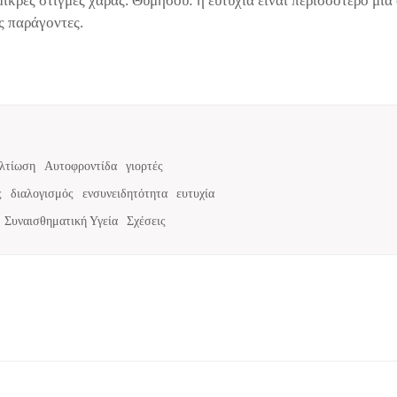
μικρές στιγμές χαράς. Θυμήσου: η ευτυχία είναι περισσότερο μια
ς παράγοντες.
λτίωση
Αυτοφροντίδα
γιορτές
ς
διαλογισμός
ενσυνειδητότητα
ευτυχία
Συναισθηματική Υγεία
Σχέσεις