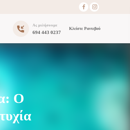
Ας μιλήσουμε
Κλείστε Ραντεβού
694 443 0237
α: Ο
τυχία