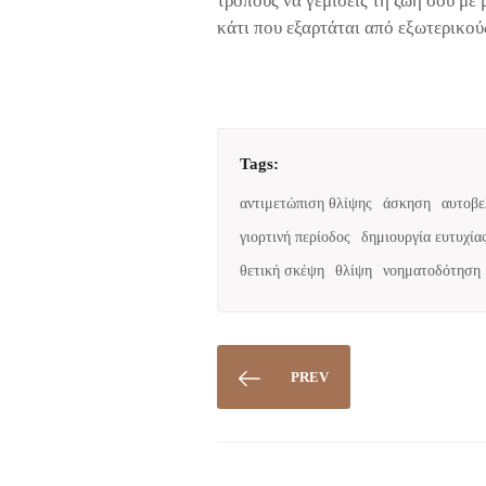
τρόπους να γεμίσεις τη ζωή σου με 
κάτι που εξαρτάται από εξωτερικού
Tags:
αντιμετώπιση θλίψης
άσκηση
αυτοβε
γιορτινή περίοδος
δημιουργία ευτυχία
θετική σκέψη
θλίψη
νοηματοδότηση
PREV