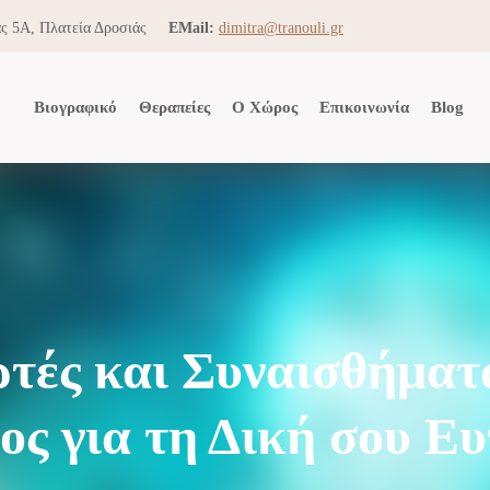
ς 5Α, Πλατεία Δροσιάς
EMail:
dimitra@tranouli.gr
Βιογραφικό
Θεραπείες
Ο Χώρος
Επικοινωνία
Blog
ρτές και Συναισθήματ
ος για τη Δική σου Ευ