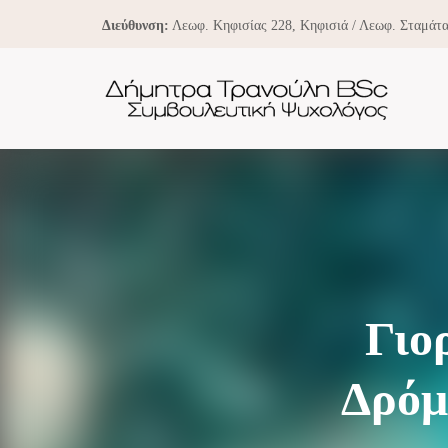
Διεύθυνση:
Λεωφ. Κηφισίας 228, Κηφισιά / Λεωφ. Σταμάτα
Γιο
Δρόμ