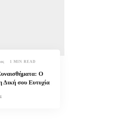
ίας
1 MIN READ
 Συναισθήματα: Ο
η Δική σου Ευτυχία
4