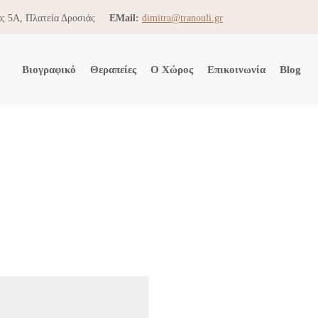
ς 5Α, Πλατεία Δροσιάς
EMail:
dimitra@tranouli.gr
Βιογραφικό
Θεραπείες
Ο Χώρος
Επικοινωνία
Blog