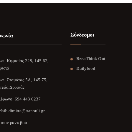
Σύνδεσμοι
νωνία
BreaThink Out
φ. Κηφισίας 228, 145 62,
φισιά
Dailyfood
φ. Σταμάτας 5Α, 145 75,
τεία Δροσιάς
λέφωνο:
694 443 0237
ail:
dimitra@tranouli.gr
όπιν ραντεβού