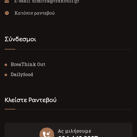
E-Mail:
dimitra@tranouli.gr
Κατόπιν ραντεβού
Σύνδεσμοι
BreaThink Out
Dailyfood
Κλείστε Ραντεβού
Ας μιλήσουμε