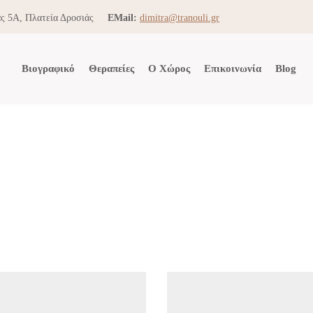
ς 5Α, Πλατεία Δροσιάς
EMail:
dimitra@tranouli.gr
Βιογραφικό
Θεραπείες
Ο Χώρος
Επικοινωνία
Blog