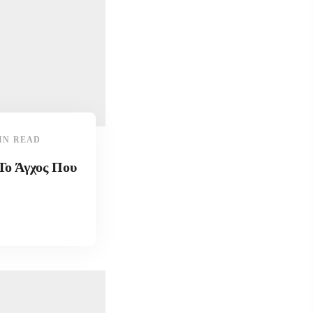
IN READ
Το Άγχος Που