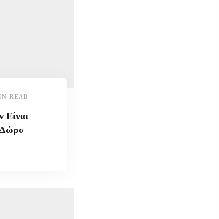
IN READ
ν Είναι
ι Δώρο