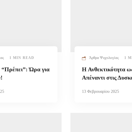
ίας
Άρθρα Ψυχολογίας
1 MIN READ
1 M
α “Πρέπει”: Ώρα για
Η Ανθεκτικότητα ω
e!
Απέναντι στις Δυσκ
025
13 Φεβρουαρίου 2025