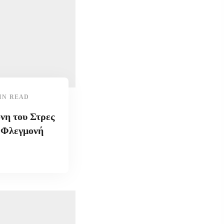
IN READ
νη του Στρες
η Φλεγμονή