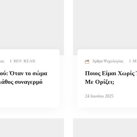
ίας
Άρθρα Ψυχολογίας
1 MIN READ
1 M
ού: Όταν το σώμα
Ποιος Είμαι Χωρίς 
λάθος συναγερμό
Με Ορίζει;
24 Ιουνίου 2025