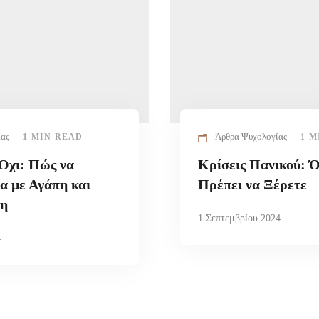
ίας
Άρθρα Ψυχολογίας
1 MIN READ
1 M
 Όχι: Πώς να
Κρίσεις Πανικού: 
α με Αγάπη και
Πρέπει να Ξέρετε
ση
1 Σεπτεμβρίου 2024
4