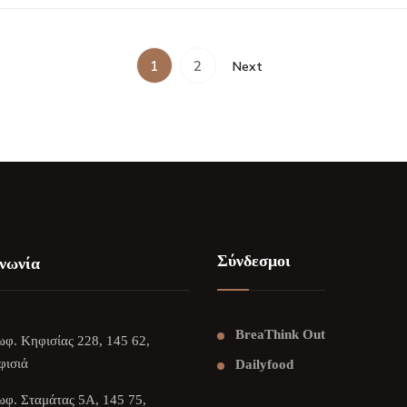
1
2
Next
Σύνδεσμοι
νωνία
BreaThink Out
φ. Κηφισίας 228, 145 62,
φισιά
Dailyfood
φ. Σταμάτας 5Α, 145 75,