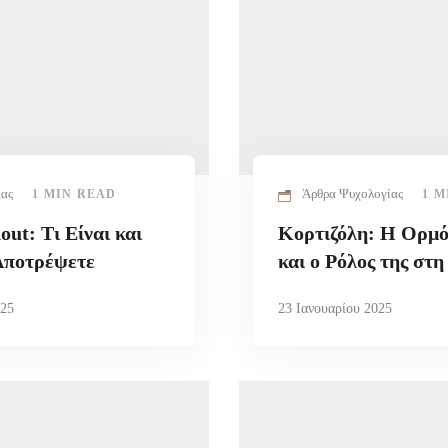
ίας
Άρθρα Ψυχολογίας
1 MIN READ
1 M
ut: Τι Είναι και
Κορτιζόλη: Η Ορμό
Αποτρέψετε
και ο Ρόλος της στ
025
23 Ιανουαρίου 2025