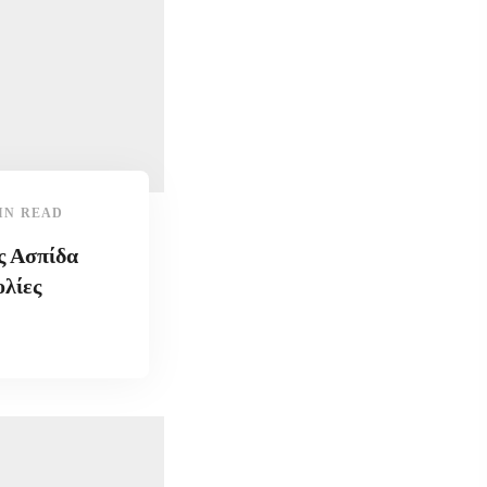
IN READ
ς Ασπίδα
ολίες