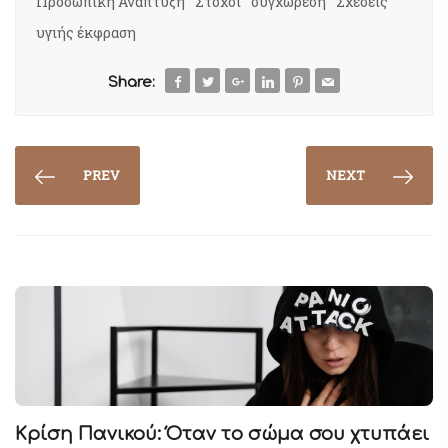
Προσωπική Ανάπτυξη
Στόχοι
συγχώρεση
Σχέσεις
υγιής έκφραση
Share:
PREV
NEXT
Κρίση Πανικού: Όταν το σώμα σου χτυπάει