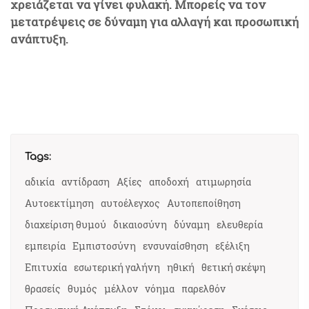
χρειάζεται να γίνει φυλακή. Μπορείς να τον
μετατρέψεις σε δύναμη για αλλαγή και προσωπική
ανάπτυξη.
Tags:
αδικία
αντίδραση
Αξίες
αποδοχή
ατιμωρησία
Αυτοεκτίμηση
αυτοέλεγχος
Αυτοπεποίθηση
διαχείριση θυμού
δικαιοσύνη
δύναμη
ελευθερία
εμπειρία
Εμπιστοσύνη
ενσυναίσθηση
εξέλιξη
Επιτυχία
εσωτερική γαλήνη
ηθική
θετική σκέψη
θρασείς
θυμός
μέλλον
νόημα
παρελθόν