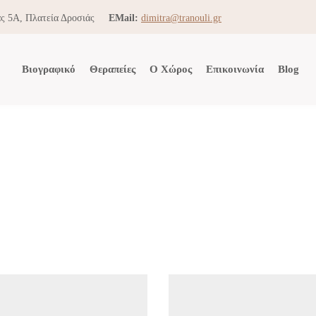
ς 5Α, Πλατεία Δροσιάς
EMail:
dimitra@tranouli.gr
Βιογραφικό
Θεραπείες
Ο Χώρος
Επικοινωνία
Blog