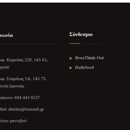
Σύνδεσμοι
νωνία
BreaThink Out
φ. Κηφισίας 228, 145 62,
φισιά
Dailyfood
φ. Σταμάτας 5Α, 145 75,
τεία Δροσιάς
λέφωνο:
694 443 0237
ail:
dimitra@tranouli.gr
όπιν ραντεβού