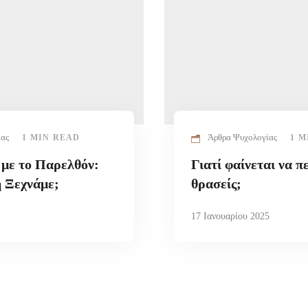
ίας
Άρθρα Ψυχολογίας
1 MIN READ
1 M
 με το Παρελθόν:
Γιατί φαίνεται να π
 Ξεχνάμε;
θρασείς;
17 Ιανουαρίου 2025