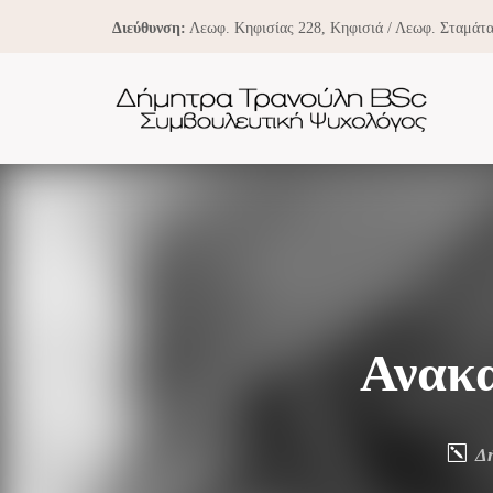
Διεύθυνση:
Λεωφ. Κηφισίας 228, Κηφισιά / Λεωφ. Σταμάτα
Ανακα
Δ