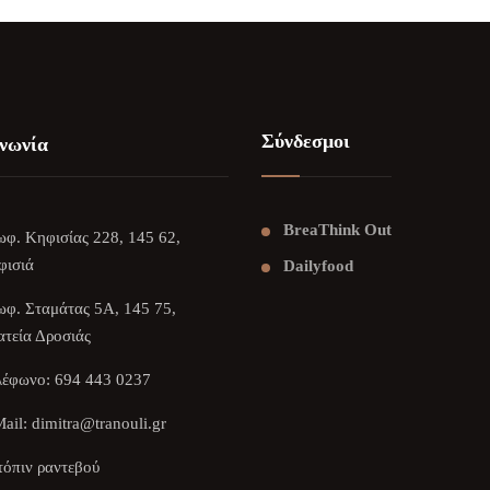
Σύνδεσμοι
νωνία
BreaThink Out
φ. Κηφισίας 228, 145 62,
φισιά
Dailyfood
φ. Σταμάτας 5Α, 145 75,
τεία Δροσιάς
λέφωνο:
694 443 0237
ail:
dimitra@tranouli.gr
όπιν ραντεβού