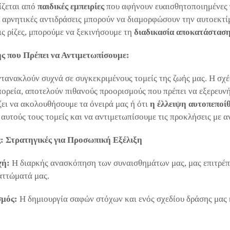
ίζεται από
παιδικές εμπειρίες
που αφήνουν ευαισθητοποιημένες
ι αρνητικές αντιδράσεις μπορούν να διαμορφώσουν την αυτοεκτί
ς ρίζες, μπορούμε να ξεκινήσουμε τη
διαδικασία αποκατάστασ
ής που Πρέπει να Αντιμετωπίσουμε:
τανακλούν συχνά σε συγκεκριμένους τομείς της ζωής μας. Η σχέσ
πορεία, αποτελούν πιθανούς προορισμούς που πρέπει να εξερευν
ει να ακολουθήσουμε τα όνειρά μας ή ότι
η έλλειψη αυτοπεποί
αυτούς τους τομείς και να αντιμετωπίσουμε τις προκλήσεις με α
: Στρατηγικές για Προσωπική Εξέλιξη
χή:
Η διαρκής ανασκόπηση των συναισθημάτων μας, μας επιτρέπε
αττώματά μας.
σμός:
Η δημιουργία σαφών στόχων και ενός σχεδίου δράσης μας 