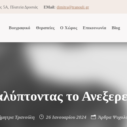
ς 5Α, Πλατεία Δροσιάς
EMail:
dimitra@tranouli.gr
Βιογραφικό
Θεραπείες
Ο Χώρος
Επικοινωνία
Blog
λύπτοντας το Ανεξερ
ήμητρα Τρανούλη
26 Ιανουαρίου 2024
Άρθρα Ψυχολο