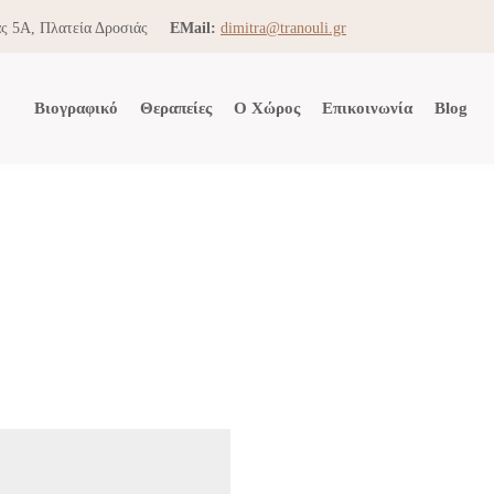
ς 5Α, Πλατεία Δροσιάς
EMail:
dimitra@tranouli.gr
Βιογραφικό
Θεραπείες
Ο Χώρος
Επικοινωνία
Blog