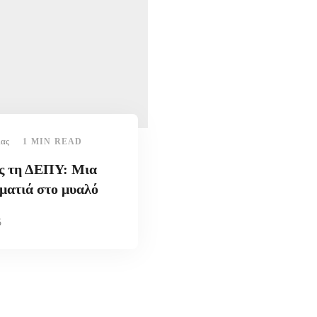
ίας
1 MIN READ
ς τη ΔΕΠΥ: Μια
ματιά στο μυαλό
5