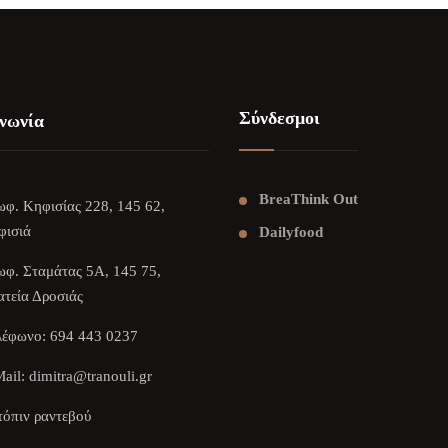
Σύνδεσμοι
νωνία
BreaThink Out
φ. Κηφισίας 228, 145 62,
φισιά
Dailyfood
φ. Σταμάτας 5Α, 145 75,
τεία Δροσιάς
λέφωνο:
694 443 0237
ail:
dimitra@tranouli.gr
όπιν ραντεβού