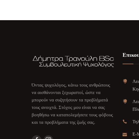
Επικοι
Λεω
Όντας ψυχολόγος, κάνω τους ανθρώπους
Κη
να αισθάνονται ξεχωριστοί, ώστε να
μπορούν να συζητήσουν τα προβλήματά
Λεω
τους ανοιχτά. Στόχος μου είναι να σας
Πλα
βοηθήσω να καταπολεμήσετε τους φόβους
Τη
και τα προβλήματα της ζωής σας.
E-M