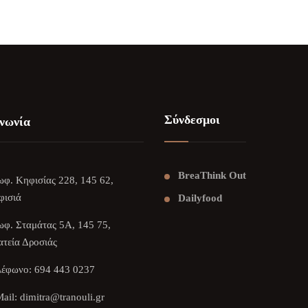
Σύνδεσμοι
νωνία
BreaThink Out
φ. Κηφισίας 228, 145 62,
φισιά
Dailyfood
φ. Σταμάτας 5Α, 145 75,
τεία Δροσιάς
λέφωνο:
694 443 0237
ail:
dimitra@tranouli.gr