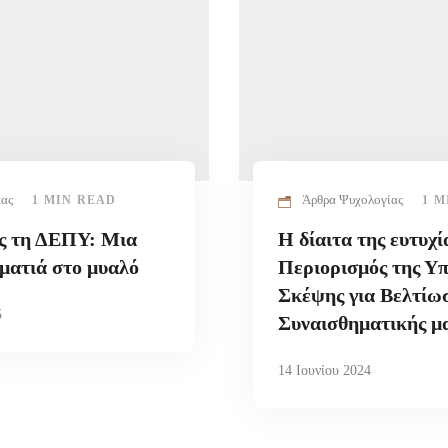
ίας
Άρθρα Ψυχολογίας
1 MIN READ
1 M
ς τη ΔΕΠΥ: Μια
Η δίαιτα της ευτυχί
ματιά στο μυαλό
Περιορισμός της Υ
Σκέψης για Βελτίω
5
Συναισθηματικής μ
14 Ιουνίου 2024