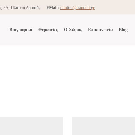
ς 5Α, Πλατεία Δροσιάς
EMail:
dimitra@tranouli.gr
Βιογραφικό
Θεραπείες
Ο Χώρος
Επικοινωνία
Blog