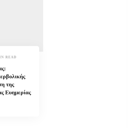
IN READ
ας:
περβολικής
ση της
ας Ευημερίας