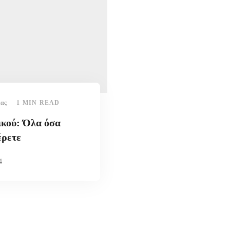
ίας
1 MIN READ
ικού: Όλα όσα
έρετε
4