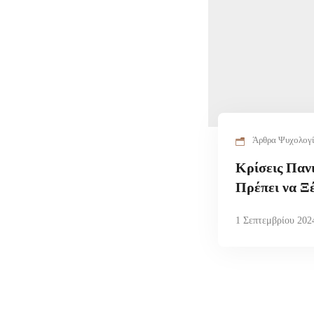
Άρθρα Ψυχολογ
Κρίσεις Παν
Πρέπει να Ξ
1 Σεπτεμβρίου 202