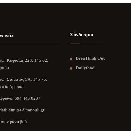
Σύνδεσμοι
νωνία
BreaThink Out
φ. Κηφισίας 228, 145 62,
φισιά
Dailyfood
φ. Σταμάτας 5Α, 145 75,
τεία Δροσιάς
λέφωνο:
694 443 0237
ail:
dimitra@tranouli.gr
όπιν ραντεβού