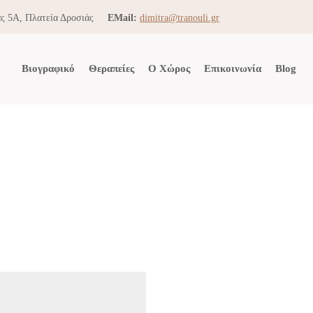
ς 5Α, Πλατεία Δροσιάς
EMail:
dimitra@tranouli.gr
Βιογραφικό
Θεραπείες
Ο Χώρος
Επικοινωνία
Blog