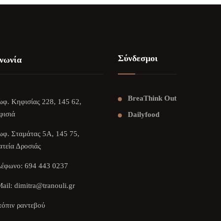
Σύνδεσμοι
νωνία
BreaThink Out
φ. Κηφισίας 228, 145 62,
φισιά
Dailyfood
φ. Σταμάτας 5Α, 145 75,
τεία Δροσιάς
λέφωνο:
694 443 0237
ail:
dimitra@tranouli.gr
όπιν ραντεβού