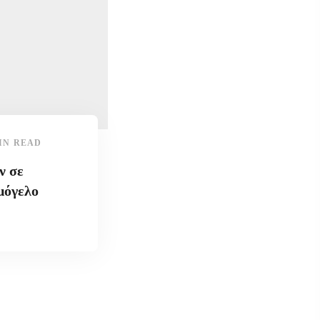
IN READ
ν σε
μόγελο