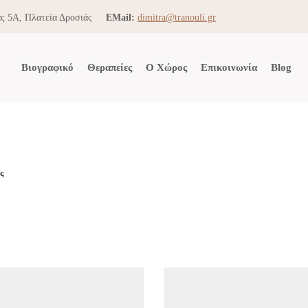
ς 5Α, Πλατεία Δροσιάς
EMail:
dimitra@tranouli.gr
Βιογραφικό
Θεραπείες
Ο Χώρος
Επικοινωνία
Blog
ς