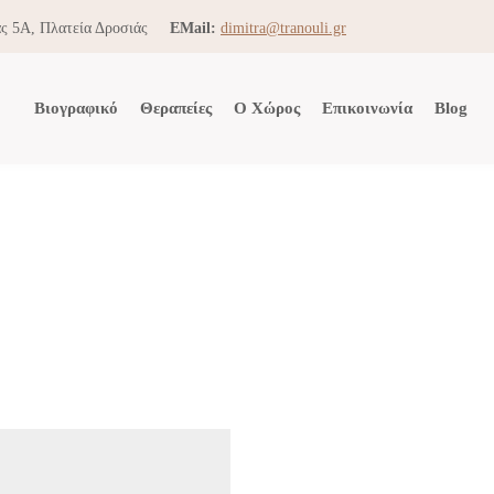
ς 5Α, Πλατεία Δροσιάς
EMail:
dimitra@tranouli.gr
Βιογραφικό
Θεραπείες
Ο Χώρος
Επικοινωνία
Blog