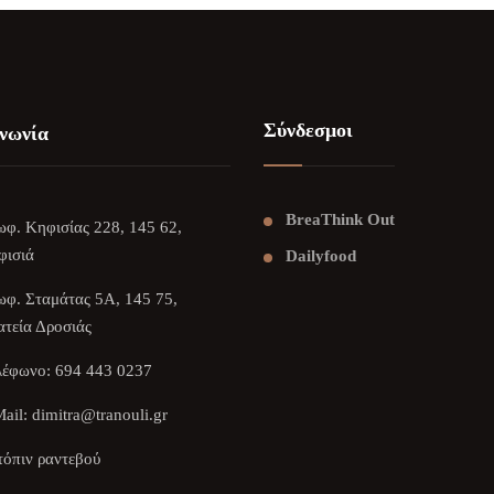
Σύνδεσμοι
νωνία
BreaThink Out
φ. Κηφισίας 228, 145 62,
φισιά
Dailyfood
φ. Σταμάτας 5Α, 145 75,
τεία Δροσιάς
λέφωνο:
694 443 0237
ail:
dimitra@tranouli.gr
όπιν ραντεβού