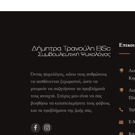
Επικοι
Λεω
Όντας ψυχολόγος, κάνω τους ανθρώπους
Κη
να αισθάνονται ξεχωριστοί, ώστε να
μπορούν να συζητήσουν τα προβλήματά
Λεω
τους ανοιχτά. Στόχος μου είναι να σας
Πλα
βοηθήσω να καταπολεμήσετε τους φόβους
Τη
και τα προβλήματα της ζωής σας.
E-M
Κατ