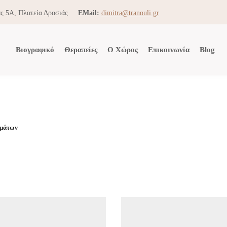
ς 5Α, Πλατεία Δροσιάς
EMail:
dimitra@tranouli.gr
Βιογραφικό
Θεραπείες
Ο Χώρος
Επικοινωνία
Blog
ημάτων