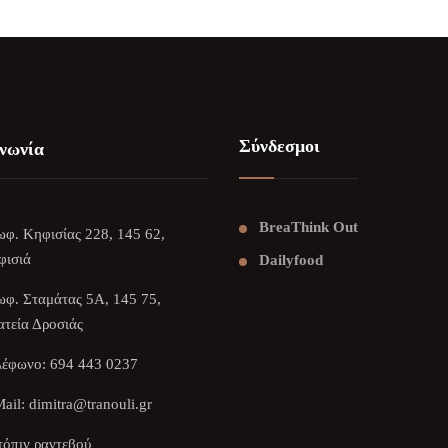
Σύνδεσμοι
νωνία
BreaThink Out
φ. Κηφισίας 228, 145 62,
φισιά
Dailyfood
φ. Σταμάτας 5Α, 145 75,
τεία Δροσιάς
λέφωνο:
694 443 0237
ail:
dimitra@tranouli.gr
όπιν ραντεβού