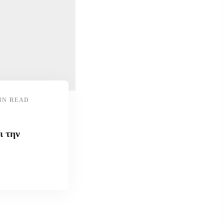
IN READ
ι την