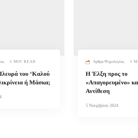
ίας
Άρθρα Ψυχολογίας
1 MIN READ
1 M
Πλευρά του ‘Καλού
Η Έλξη προς το
λικρίνεια ή Μάσκα;
«Απαγορευμένο» κα
Αντίθεση
4
5 Νοεμβρίου 2024