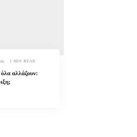
ίας
1 MIN READ
 όλα αλλάζουν:
οιξη;