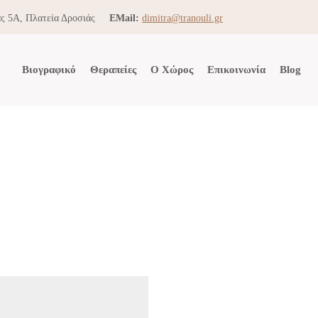
ς 5Α, Πλατεία Δροσιάς
EMail:
dimitra@tranouli.gr
Βιογραφικό
Θεραπείες
Ο Χώρος
Επικοινωνία
Blog