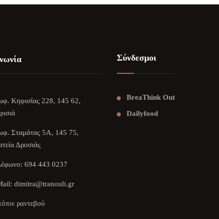
Σύνδεσμοι
νωνία
BreaThink Out
φ. Κηφισίας 228, 145 62,
φισιά
Dailyfood
φ. Σταμάτας 5Α, 145 75,
τεία Δροσιάς
λέφωνο:
694 443 0237
ail:
dimitra@tranouli.gr
όπιν ραντεβού