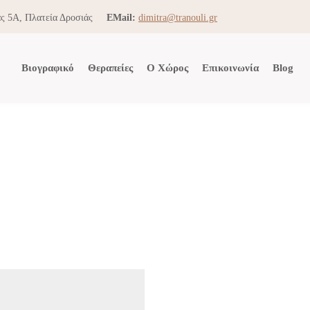
ς 5Α, Πλατεία Δροσιάς
EMail:
dimitra@tranouli.gr
Βιογραφικό
Θεραπείες
Ο Χώρος
Επικοινωνία
Blog