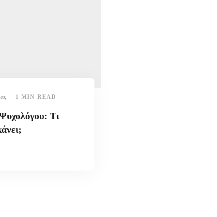
ίας
1 MIN READ
 Ψυχολόγου: Τι
άνει;
4