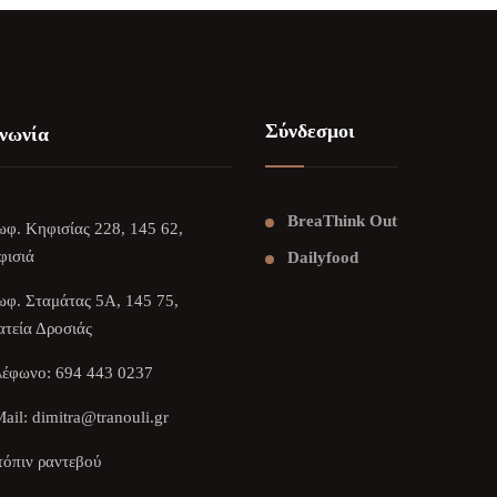
Σύνδεσμοι
νωνία
BreaThink Out
φ. Κηφισίας 228, 145 62,
φισιά
Dailyfood
φ. Σταμάτας 5Α, 145 75,
τεία Δροσιάς
λέφωνο:
694 443 0237
ail:
dimitra@tranouli.gr
όπιν ραντεβού