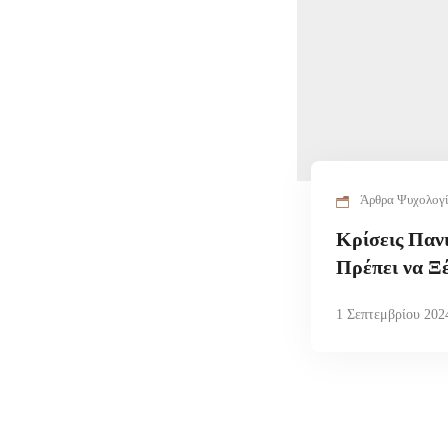
Άρθρα Ψυχολογ
Κρίσεις Παν
Πρέπει να Ξ
1 Σεπτεμβρίου 202