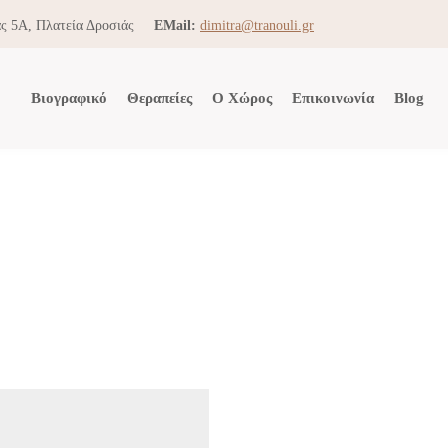
ς 5Α, Πλατεία Δροσιάς
EMail:
dimitra@tranouli.gr
Βιογραφικό
Θεραπείες
Ο Χώρος
Επικοινωνία
Blog