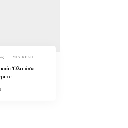
ίας
1 MIN READ
ικού: Όλα όσα
έρετε
4