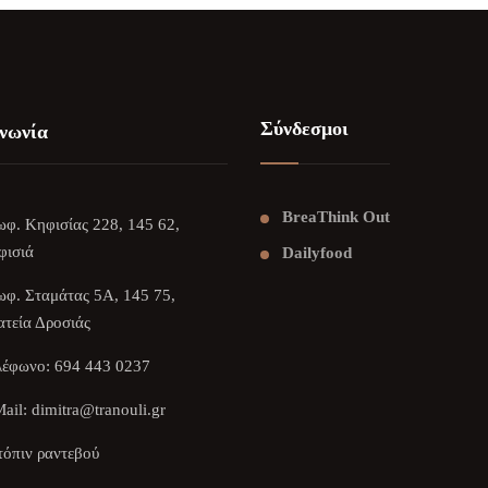
Σύνδεσμοι
νωνία
BreaThink Out
φ. Κηφισίας 228, 145 62,
φισιά
Dailyfood
φ. Σταμάτας 5Α, 145 75,
τεία Δροσιάς
λέφωνο:
694 443 0237
ail:
dimitra@tranouli.gr
όπιν ραντεβού