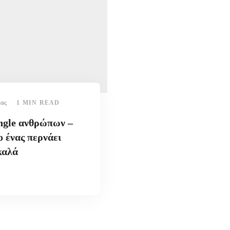
ίας
1 MIN READ
ingle ανθρώπων –
ο ένας περνάει
καλά