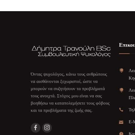
Επικοι
Λεω
Όντας ψυχολόγος, κάνω τους ανθρώπους
Κη
να αισθάνονται ξεχωριστοί, ώστε να
μπορούν να συζητήσουν τα προβλήματά
Λεω
τους ανοιχτά. Στόχος μου είναι να σας
Πλα
βοηθήσω να καταπολεμήσετε τους φόβους
Τη
και τα προβλήματα της ζωής σας.
E-M
Κατ