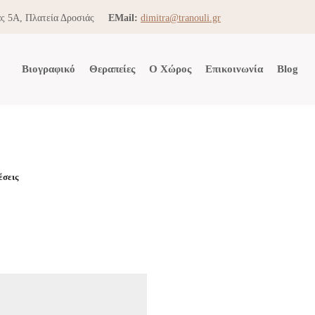
ς 5Α, Πλατεία Δροσιάς
EMail:
dimitra@tranouli.gr
Βιογραφικό
Θεραπείες
Ο Χώρος
Επικοινωνία
Blog
έσεις