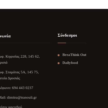
Σύνδεσμοι
νωνία
BreaThink Out
φ. Κηφισίας 228, 145 62,
φισιά
Dailyfood
φ. Σταμάτας 5Α, 145 75,
τεία Δροσιάς
λέφωνο:
694 443 0237
ail:
dimitra@tranouli.gr
όπιν ραντεβού