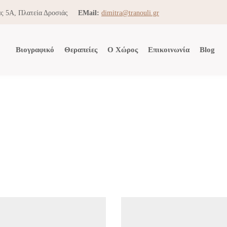
ς 5Α, Πλατεία Δροσιάς
EMail:
dimitra@tranouli.gr
Βιογραφικό
Θεραπείες
Ο Χώρος
Επικοινωνία
Blog