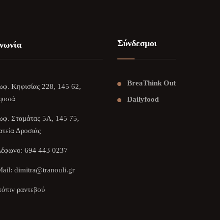
Σύνδεσμοι
νωνία
BreaThink Out
φ. Κηφισίας 228, 145 62,
φισιά
Dailyfood
φ. Σταμάτας 5Α, 145 75,
τεία Δροσιάς
λέφωνο:
694 443 0237
ail:
dimitra@tranouli.gr
όπιν ραντεβού