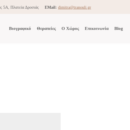
ς 5Α, Πλατεία Δροσιάς
EMail:
dimitra@tranouli.gr
Βιογραφικό
Θεραπείες
Ο Χώρος
Επικοινωνία
Blog