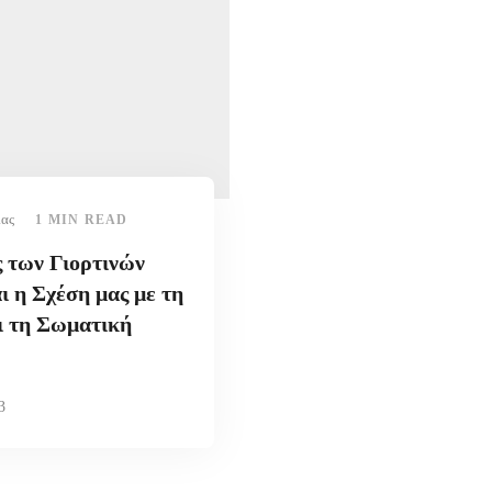
ίας
1 MIN READ
 των Γιορτινών
ι η Σχέση μας με τη
ι τη Σωματική
3