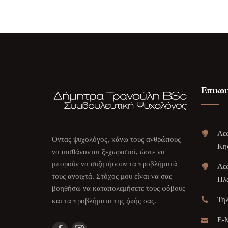
Επικοι
Λεω
Όντας ψυχολόγος, κάνω τους ανθρώπους
Κη
να αισθάνονται ξεχωριστοί, ώστε να
μπορούν να συζητήσουν τα προβλήματά
Λεω
τους ανοιχτά. Στόχος μου είναι να σας
Πλα
βοηθήσω να καταπολεμήσετε τους φόβους
Τη
και τα προβλήματα της ζωής σας.
E-M