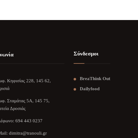
Σύνδεσμοι
νωνία
BreaThink Out
φ. Κηφισίας 228, 145 62,
φισιά
Dailyfood
φ. Σταμάτας 5Α, 145 75,
τεία Δροσιάς
λέφωνο:
694 443 0237
ail:
dimitra@tranouli.gr