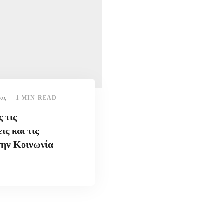
ίας
1 MIN READ
 τις
ς και τις
την Κοινωνία