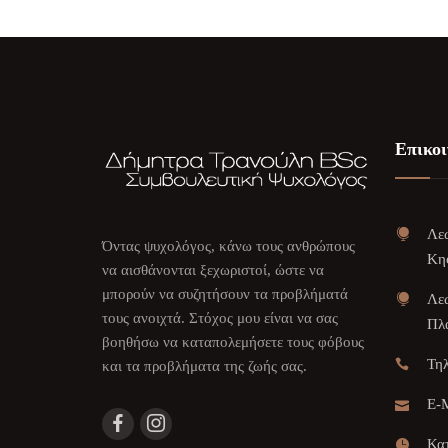
Επικοι
Λεω
Όντας ψυχολόγος, κάνω τους ανθρώπους
Κη
να αισθάνονται ξεχωριστοί, ώστε να
μπορούν να συζητήσουν τα προβλήματά
Λεω
τους ανοιχτά. Στόχος μου είναι να σας
Πλα
βοηθήσω να καταπολεμήσετε τους φόβους
Τη
και τα προβλήματα της ζωής σας.
E-M
Κατ