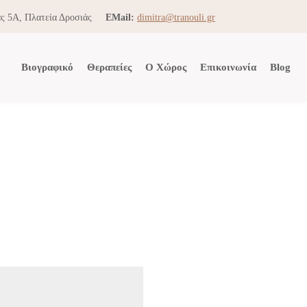
ς 5Α, Πλατεία Δροσιάς
EMail:
dimitra@tranouli.gr
Βιογραφικό
Θεραπείες
Ο Χώρος
Επικοινωνία
Blog